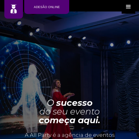
ADESÃO ONLINE
O
sucesso
do seu evento
começa aqui.
A All Party é a agência de eventos