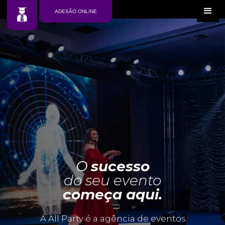
ADESÃO ONLINE
O
sucesso
do seu evento
começa aqui.
A All Party é a agência de eventos