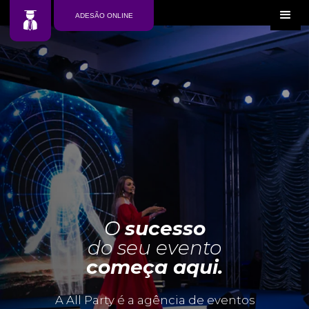
ADESÃO ONLINE
O
sucesso
do seu evento
começa aqui.
A All Party é a agência de eventos