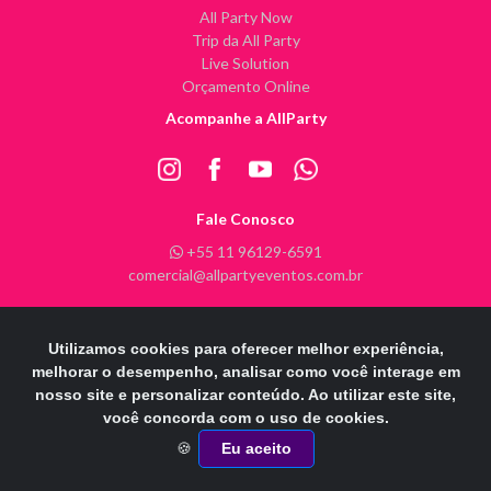
All Party Now
Trip da All Party
Live Solution
Orçamento Online
Acompanhe a AllParty
Fale Conosco
+55 11 96129-6591
comercial@allpartyeventos.com.br
Utilizamos cookies para oferecer melhor experiência,
All Party Eventos @ 2026 - Todos os direitos reservados
melhorar o desempenho, analisar como você interage em
nosso site e personalizar conteúdo. Ao utilizar este site,
POWERE
D
B
Y
INFINITY ARTS
você concorda com o uso de cookies.
Otimizado por:
🍪
Eu aceito