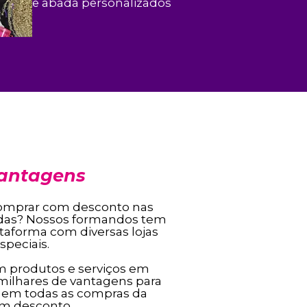
e abadá personalizados
Vantagens
omprar com desconto nas
ridas? Nossos formandos tem
taforma com diversas lojas
peciais.
m produtos e serviços em
 milhares de vantagens para
 em todas as compras da
om desconto.