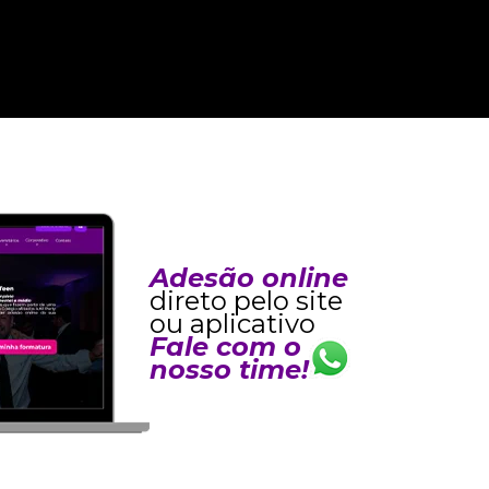
Adesão online
direto pelo site
ou aplicativo
Fale com o
nosso time!