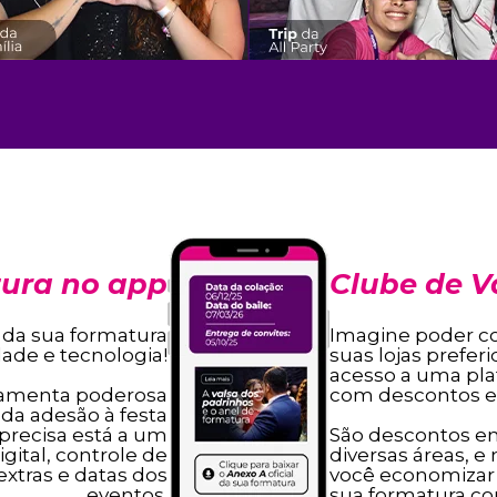
ura no app
Clube de 
a da sua formatura
Imagine poder c
dade e tecnologia!
suas lojas prefe
acesso a uma pla
com descontos es
amenta poderosa
 da adesão à festa
 precisa está a um
São descontos e
igital, controle de
diversas áreas, e
xtras e datas dos
você economizar
eventos.
sua formatura c