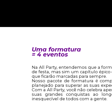
Uma formatura
= 4 eventos
Na All Party, entendemos que a for
de festa, mas sim um capítulo épico
que ficarão marcadas para sempre.
Nosso pacote de formatura é compl
planejado para superar as suas expect
Com a All Party, você não celebra a
suas grandes conquistas ao lon
inesquecível de todos com a gente.