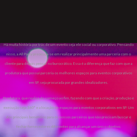
CORPORATE
Há muita história por trás de um evento seja ele social ou corporativo. Pensando
nisso, a All Party preocupa-se em realizar principalmente uma parceria com o
cliente para depois pensar no burocrático. Essa é a diferença que faz com que a
produtora que possuí parceria os melhores espaços para eventos corporativos
em SP, seja procurada por grandes idealizadores.
Produtora, que realiza do começo ao fim, fazendo com que a criação, produção e
execução seja 360° e a locação de espaços para eventos corporativos em SP. Um
dos principais benefícios para os nossos parceiros que não precisam buscar e
fechar fornecedores diferentes para alcançar um único objetivo.