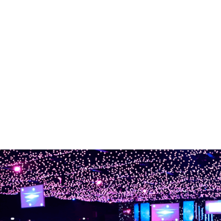
Eventos de Lançamento
Eventos de Confraternização
Cultura
Convenções
Stands
Fóruns e Conferências
Metting
Congressos
Feiras
Empreendedorismo Digital