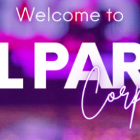
EXPER
TISE
A All Party, possui expertise em pequenos, médios e grandes eventos,
cuidando de tudo de forma transparente e clara. A equipe moderna e
engajada faz o que precisa para que os interesses sejam alcançados
independente dos desafios.