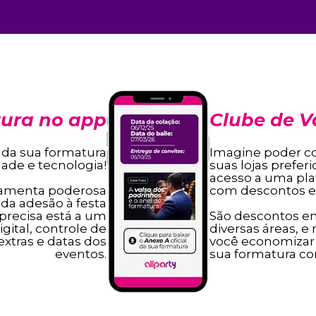
ura no app
Clube de 
a da sua formatura
Imagine poder c
dade e tecnologia!
suas lojas prefe
acesso a uma pla
com descontos es
amenta poderosa
 da adesão à festa
 precisa está a um
São descontos e
igital, controle de
diversas áreas, e
xtras e datas dos
você economizar
eventos.
sua formatura c