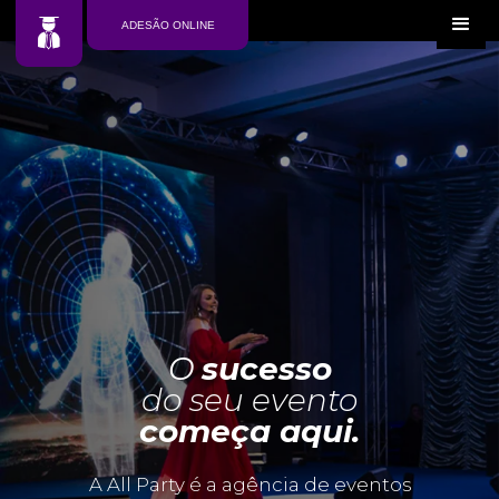
ADESÃO ONLINE
O
sucesso
do seu evento
começa aqui.
A All Party é a agência de eventos