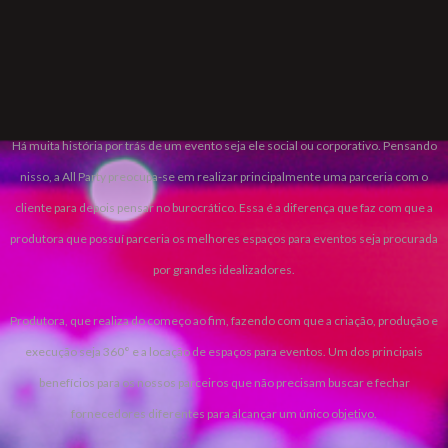
CORPORATE
Há muita história por trás de um evento seja ele social ou corporativo. Pensando
nisso, a All Party preocupa-se em realizar principalmente uma parceria com o
cliente para depois pensar no burocrático. Essa é a diferença que faz com que a
produtora que possuí parceria os melhores espaços para eventos seja procurada
por grandes idealizadores.
Produtora, que realiza do começo ao fim, fazendo com que a criação, produção e
execução seja 360° e a locação de espaços para eventos. Um dos principais
benefícios para os nossos parceiros que não precisam buscar e fechar
fornecedores diferentes para alcançar um único objetivo.