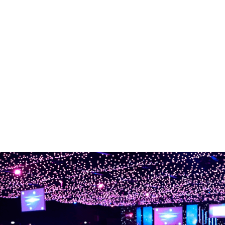
Eventos de Lançamento
Eventos de Confraternização
Cultura
Convenções
Stands
Fóruns e Conferências
Metting
Congressos
Feiras
Empreendedorismo Digital