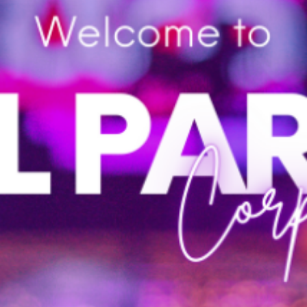
EXPER
TISE
A All Party, possui expertise em pequenos, médios e grandes eventos,
cuidando de tudo de forma transparente e clara. A equipe moderna e
engajada faz o que precisa para que os interesses sejam alcançados
independente dos desafios.