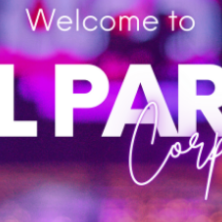
EXPER
TISE
A All Party, possui expertise em pequenos, médios e grandes eventos,
cuidando de tudo de forma transparente e clara. A equipe moderna e
engajada faz o que precisa para que os interesses sejam alcançados
independente dos desafios.