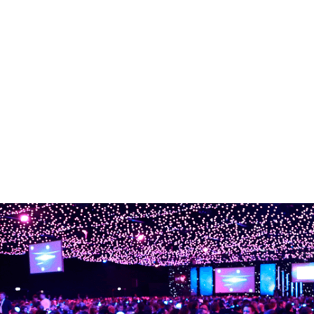
Eventos de Lançamento
Eventos de Confraternização
Cultura
Convenções
Stands
Fóruns e Conferências
Metting
Congressos
Feiras
Empreendedorismo Digital