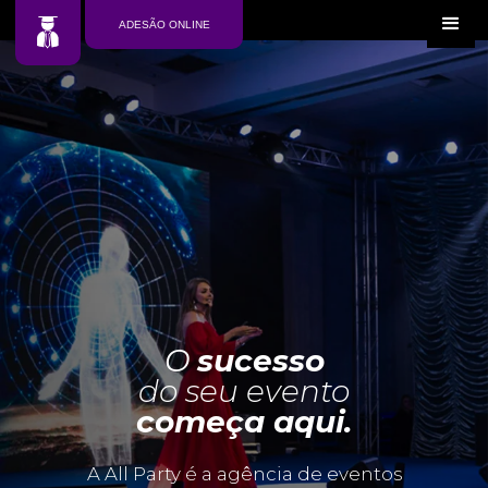
ADESÃO ONLINE
O
sucesso
do seu evento
começa aqui.
A All Party é a agência de eventos