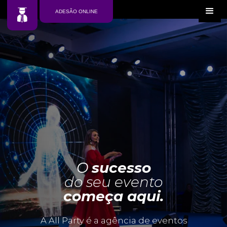
ADESÃO ONLINE
O
sucesso
do seu evento
começa aqui.
A All Party é a agência de eventos