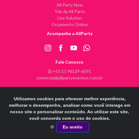
All Party Now
Trip da All Party
Live Solution
Orçamento Online
Acompanhe a AllParty
Fale Conosco
+55 11 96129-6591
comercial@allpartyeventos.com.br
Utilizamos cookies para oferecer melhor experiência,
All Party Eventos @ 2026 - Todos os direitos reservados
melhorar o desempenho, analisar como você interage em
nosso site e personalizar conteúdo. Ao utilizar este site,
POWERE
D
B
Y
INFINITY ARTS
você concorda com o uso de cookies.
Otimizado por:
🍪
Eu aceito