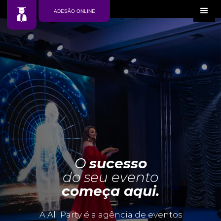
ADESÃO ONLINE
O
sucesso
do seu evento
começa aqui.
A All Party é a agência de eventos