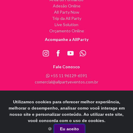
Adesão Online
All Party Now
Trip da All Party
Live Solution
Orçamento Online
Acompanhe a AllParty
Fale Conosco
+55 11 96129-6591
comercial@allpartyeventos.com.br
Utilizamos cookies para oferecer melhor experiência,
All Party Eventos @ 2026 - Todos os direitos reservados
melhorar o desempenho, analisar como você interage em
nosso site e personalizar conteúdo. Ao utilizar este site,
POWERE
D
B
Y
INFINITY ARTS
você concorda com o uso de cookies.
Otimizado por:
🍪
Eu aceito