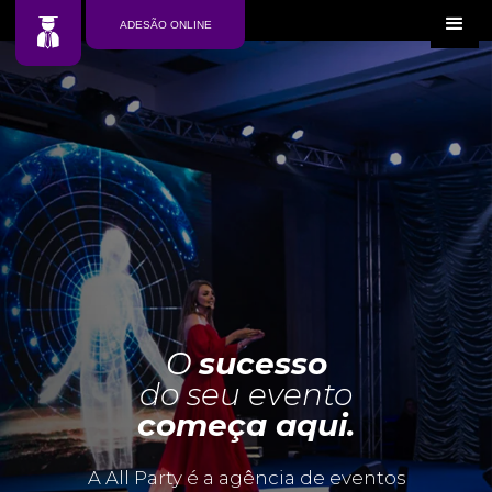
ADESÃO ONLINE
O
sucesso
do seu evento
começa aqui.
A All Party é a agência de eventos