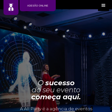
ADESÃO ONLINE
O
sucesso
do seu evento
começa aqui.
A All Party é a agência de eventos