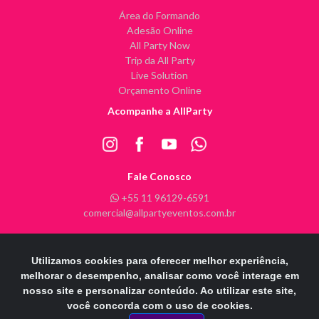
Área do Formando
Adesão Online
All Party Now
Trip da All Party
Live Solution
Orçamento Online
Acompanhe a AllParty
Fale Conosco
+55 11 96129-6591
comercial@allpartyeventos.com.br
Utilizamos cookies para oferecer melhor experiência,
All Party Eventos @ 2026 - Todos os direitos reservados
melhorar o desempenho, analisar como você interage em
nosso site e personalizar conteúdo. Ao utilizar este site,
POWERE
D
B
Y
INFINITY ARTS
você concorda com o uso de cookies.