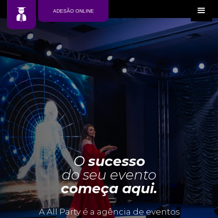
ADESÃO ONLINE
O
sucesso
do seu evento
começa aqui.
A All Party é a agência de eventos