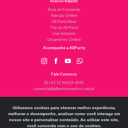
Acesso Rápido
Área do Formando
Adesão Online
All Party Now
Trip da All Party
Live Solution
Orçamento Online
Acompanhe a AllParty
Fale Conosco
+55 11 96129-6591
comercial@allpartyeventos.com.br
Utilizamos cookies para oferecer melhor experiência,
All Party Eventos @ 2026 - Todos os direitos reservados
melhorar o desempenho, analisar como você interage em
nosso site e personalizar conteúdo. Ao utilizar este site,
POWERE
D
B
Y
INFINITY ARTS
você concorda com o uso de cookies.