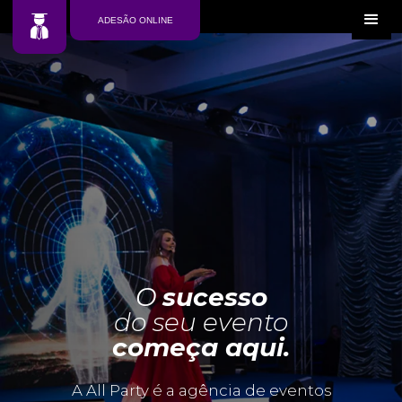
ADESÃO ONLINE
O
sucesso
do seu evento
começa aqui.
A All Party é a agência de eventos