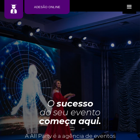
ADESÃO ONLINE
O
sucesso
do seu evento
começa aqui.
A All Party é a agência de eventos