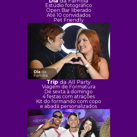
Dia
da Família
Estúdio fotográfico
Open Bar liberado
Até 10 convidados
Pet Friendly
Trip
da All Party
Viagem de Formatura
De sexta à domingo
4 festas com atrações
Kit do formando com copo
e abadá personalizados