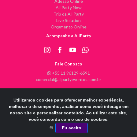
Adesão Online
All Party Now
Trip da All Party
Live Solution
Orçamento Online
Acompanhe a AllParty
Fale Conosco
+55 11 96129-6591
comercial@allpartyeventos.com.br
Utilizamos cookies para oferecer melhor experiência,
All Party Eventos @ 2026 - Todos os direitos reservados
melhorar o desempenho, analisar como você interage em
nosso site e personalizar conteúdo. Ao utilizar este site,
POWERE
D
B
Y
INFINITY ARTS
você concorda com o uso de cookies.
Otimizado por:
🍪
Eu aceito